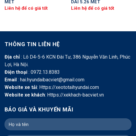
MÉT
DÀI 5.26 MÉT
Liên hệ để có giá tốt
Liên hệ để có giá tốt
THÔNG TIN LIÊN HỆ
Địa chỉ
: Lô D4-5-6 KCN Đài Tư, 386 Nguyễn Văn Linh, Phúc
Lợi, Hà Nội.
Điện thoại
: 0972.13.8383
Email
: hai.hyundaibacviet@gmail.com
Website xe tải
:
Https://xeototaihyundai.com
Website xe khách
:
Https://xekhach-bacviet.vn
BÁO GIÁ VÀ KHUYẾN MÃI