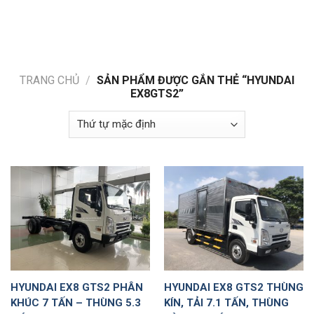
Skip
to
content
TRANG CHỦ
/
SẢN PHẨM ĐƯỢC GẮN THẺ “HYUNDAI
EX8GTS2”
HYUNDAI EX8 GTS2 PHÂN
HYUNDAI EX8 GTS2 THÙNG
KHÚC 7 TẤN – THÙNG 5.3
KÍN, TẢI 7.1 TẤN, THÙNG