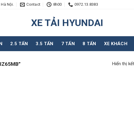
 Hà Nội.
Contact
8h00
0972.13.8383
XE TẢI HYUNDAI
N
2.5 TẤN
3.5 TẤN
7 TẤN
8 TẤN
XE KHÁCH
Hiển thị kế
IZ65MB”