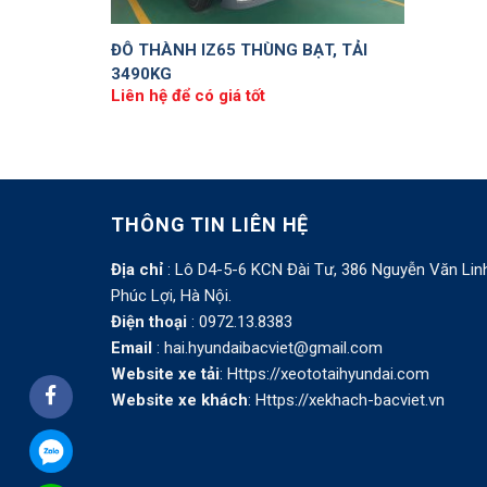
ĐÔ THÀNH IZ65 THÙNG BẠT, TẢI
3490KG
Liên hệ để có giá tốt
THÔNG TIN LIÊN HỆ
Địa chỉ
: Lô D4-5-6 KCN Đài Tư, 386 Nguyễn Văn Lin
Phúc Lợi, Hà Nội.
Điện thoại
: 0972.13.8383
Email
: hai.hyundaibacviet@gmail.com
Website xe tải
:
Https://xeototaihyundai.com
Website xe khách
:
Https://xekhach-bacviet.vn