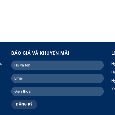
BÁO GIÁ VÀ KHUYẾN MÃI
L
h,
Hy
Hy
Hy
X