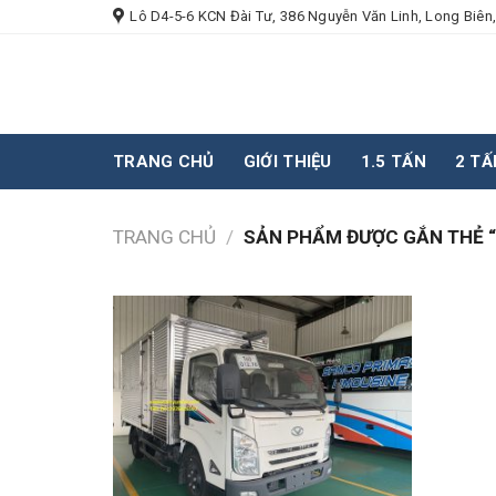
Skip
Lô D4-5-6 KCN Đài Tư, 386 Nguyễn Văn Linh, Long Biên,
to
content
TRANG CHỦ
GIỚI THIỆU
1.5 TẤN
2 TẤ
TRANG CHỦ
/
SẢN PHẨM ĐƯỢC GẮN THẺ “