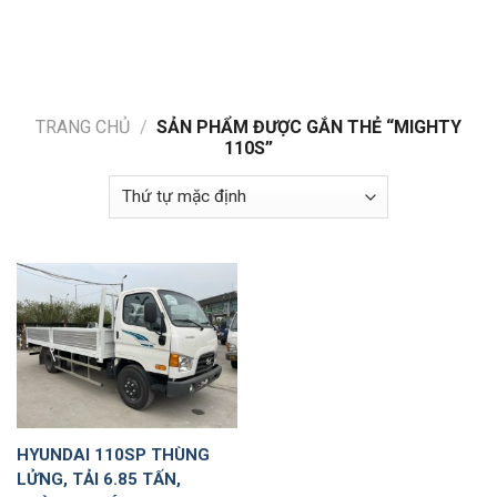
Skip
to
content
TRANG CHỦ
/
SẢN PHẨM ĐƯỢC GẮN THẺ “MIGHTY
110S”
HYUNDAI 110SP THÙNG
LỬNG, TẢI 6.85 TẤN,