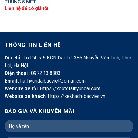
THÙNG 5 MÉT
Liên hệ để có giá tốt
THÔNG TIN LIÊN HỆ
Địa chỉ
: Lô D4-5-6 KCN Đài Tư, 386 Nguyễn Văn Linh, Phúc
Lợi, Hà Nội.
Điện thoại
: 0972.13.8383
Email
: hai.hyundaibacviet@gmail.com
Website xe tải
:
Https://xeototaihyundai.com
Website xe khách
:
Https://xekhach-bacviet.vn
BÁO GIÁ VÀ KHUYẾN MÃI