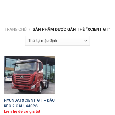
Skip
to
content
TRANG CHỦ
/
SẢN PHẨM ĐƯỢC GẮN THẺ “XCIENT GT”
HYUNDAI XCIENT GT – ĐẦU
KÉO 2 CẦU, 440PS
Liên hệ để có giá tốt