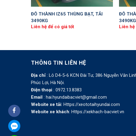
ĐÔ THÀNH IZ65 THÙNG BẠT, TẢI
ĐÔ THÀ
3490KG
3490KG
Liên hệ để có giá tốt
Liên hệ 
THÔNG TIN LIÊN HỆ
Địa chỉ
: Lô D4-5-6 KCN Đài Tư, 386 Nguyễn Văn Lin
Phúc Lợi, Hà Nội.
Điện thoại
: 0972.13.8383
Email
: hai.hyundaibacviet@gmail.com
Website xe tải
:
Https://xeototaihyundai.com
Website xe khách
:
Https://xekhach-bacviet.vn