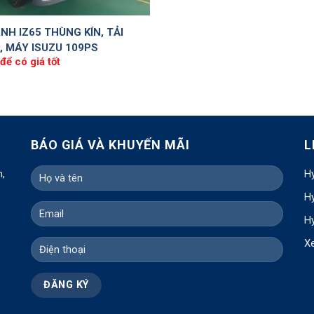
NH IZ65 THÙNG KÍN, TẢI
, MÁY ISUZU 109PS
để có giá tốt
BÁO GIÁ VÀ KHUYẾN MÃI
L
h,
Hy
Hy
Hy
X