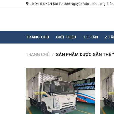
Skip
Lô D4-5-6 KCN Đài Tư, 386 Nguyễn Văn Linh, Long Biên,
to
content
TRANG CHỦ
GIỚI THIỆU
1.5 TẤN
2 TẤ
TRANG CHỦ
/
SẢN PHẨM ĐƯỢC GẮN THẺ “