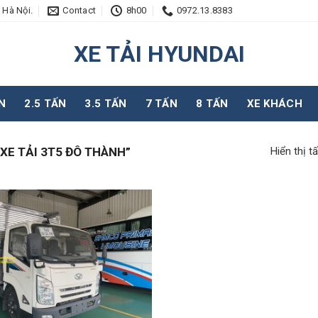
 Hà Nội.
Contact
8h00
0972.13.8383
XE TẢI HYUNDAI
N
2.5 TẤN
3.5 TẤN
7 TẤN
8 TẤN
XE KHÁCH
Hiển thị t
XE TẢI 3T5 ĐÔ THÀNH”