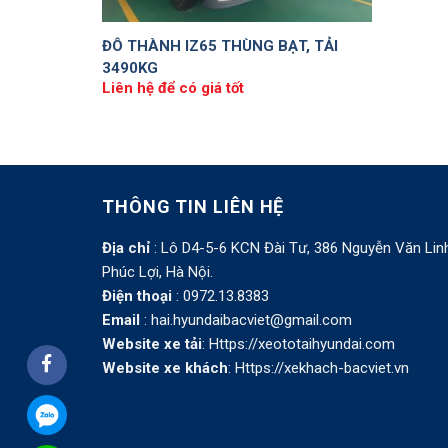
ĐÔ THÀNH IZ65 THÙNG BẠT, TẢI
3490KG
Liên hệ để có giá tốt
THÔNG TIN LIÊN HỆ
Địa chỉ
: Lô D4-5-6 KCN Đài Tư, 386 Nguyễn Văn Lin
Phúc Lợi, Hà Nội.
Điện thoại
: 0972.13.8383
Email
: hai.hyundaibacviet@gmail.com
Website xe tải
:
Https://xeototaihyundai.com
Website xe khách
:
Https://xekhach-bacviet.vn