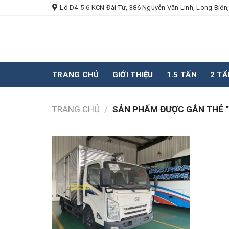
Skip
Lô D4-5-6 KCN Đài Tư, 386 Nguyễn Văn Linh, Long Biên,
to
content
TRANG CHỦ
GIỚI THIỆU
1.5 TẤN
2 TẤ
TRANG CHỦ
/
SẢN PHẨM ĐƯỢC GẮN THẺ “X