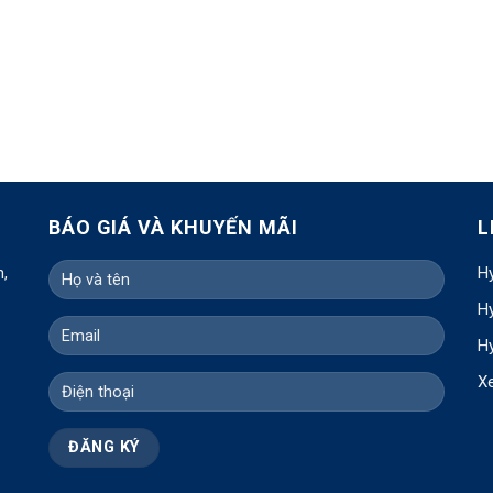
BÁO GIÁ VÀ KHUYẾN MÃI
L
h,
Hy
Hy
Hy
X