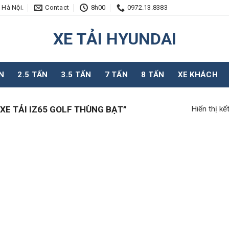
 Hà Nội.
Contact
8h00
0972.13.8383
XE TẢI HYUNDAI
N
2.5 TẤN
3.5 TẤN
7 TẤN
8 TẤN
XE KHÁCH
Hiển thị kế
E TẢI IZ65 GOLF THÙNG BẠT”