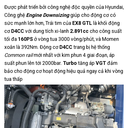
Được phát triển bởi công nghệ độc quyền của Hyundai,
Công ghệ
Engine Downsizing
giúp cho động cơ có
sức mạnh lớn hơn, Trái tim của
EX8 GTL
là khối động
cơ
D4CC
với dung tích xi-lanh
2.891cc
cho công suất
tối đa
160PS
ở vòng tua 3000 vòng/phút, và Momen
xoắn là 392Nm. Động cơ
D4CC
trang bị hệ thống
Common rail
mới nhất với kim phun 4 giai đoạn, áp
suất phun lên tới 2000bar.
Turbo
tăng áp
VGT
đảm
bảo cho động cơ hoạt động hiệu quả ngay cả khi vòng
tua thấp