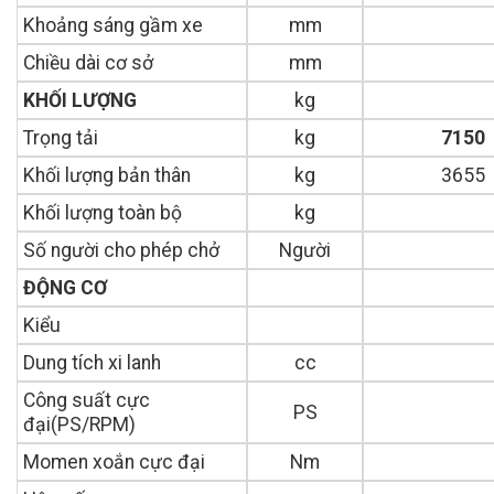
Khoảng sáng gầm xe
mm
Chiều dài cơ sở
mm
KHỐI LƯỢNG
kg
Trọng tải
kg
7150
Khối lượng bản thân
kg
3655
Khối lượng toàn bộ
kg
Số người cho phép chở
Người
ĐỘNG CƠ
Kiểu
Dung tích xi lanh
cc
Công suất cực
PS
đại(PS/RPM)
Momen xoắn cực đại
Nm