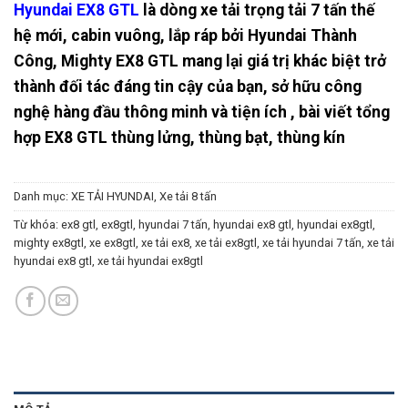
Hyundai EX8 GTL
là dòng xe tải trọng tải 7 tấn thế
hệ mới, cabin vuông, lắp ráp bởi Hyundai Thành
Công, Mighty EX8 GTL mang lại giá trị khác biệt trở
thành đối tác đáng tin cậy của bạn, sở hữu công
nghệ hàng đầu thông minh và tiện ích , bài viết tổng
hợp EX8 GTL thùng lửng, thùng bạt, thùng kín
Danh mục:
XE TẢI HYUNDAI
,
Xe tải 8 tấn
Từ khóa:
ex8 gtl
,
ex8gtl
,
hyundai 7 tấn
,
hyundai ex8 gtl
,
hyundai ex8gtl
,
mighty ex8gtl
,
xe ex8gtl
,
xe tải ex8
,
xe tải ex8gtl
,
xe tải hyundai 7 tấn
,
xe tải
hyundai ex8 gtl
,
xe tải hyundai ex8gtl