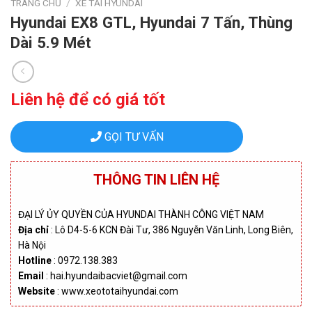
TRANG CHỦ
/
XE TẢI HYUNDAI
Hyundai EX8 GTL, Hyundai 7 Tấn, Thùng
Dài 5.9 Mét
Liên hệ để có giá tốt
GỌI TƯ VẤN
THÔNG TIN LIÊN HỆ
ĐẠI LÝ ỦY QUYỀN CỦA HYUNDAI THÀNH CÔNG VIỆT NAM
Địa chỉ
: Lô D4-5-6 KCN Đài Tư, 386 Nguyễn Văn Linh, Long Biên,
Hà Nội
Hotline
: 0972.138.383
Email
: hai.hyundaibacviet@gmail.com
Website
: www.xeototaihyundai.com