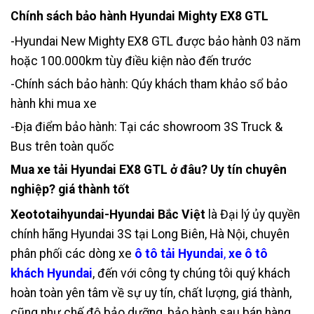
Chính sách bảo hành Hyundai Mighty EX8 GTL
-Hyundai New Mighty EX8 GTL được bảo hành 03 năm
hoặc 100.000km tùy điều kiện nào đến trước
-Chính sách bảo hành: Qúy khách tham khảo sổ bảo
hành khi mua xe
-Địa điểm bảo hành: Tại các showroom 3S Truck &
Bus trên toàn quốc
Mua xe tải Hyundai EX8 GTL ở đâu? Uy tín chuyên
nghiệp? giá thành tốt
Xeototaihyundai-Hyundai Bắc Việt
là Đại lý ủy quyền
chính hãng Hyundai 3S tại Long Biên, Hà Nội, chuyên
phân phối các dòng xe
ô tô tải H
y
undai
,
xe ô tô
khách Hyundai
, đến với công ty chúng tôi quý khách
hoàn toàn yên tâm về sự uy tín, chất lượng, giá thành,
cũng như chế độ bảo dưỡng, bảo hành sau bán hàng