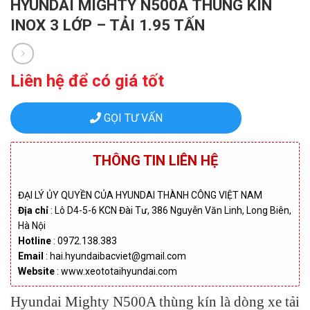
HYUNDAI MIGHTY N500A THÙNG KÍN
INOX 3 LỚP – TẢI 1.95 TẤN
Liên hệ để có giá tốt
GỌI TƯ VẤN
THÔNG TIN LIÊN HỆ
ĐẠI LÝ ỦY QUYỀN CỦA HYUNDAI THÀNH CÔNG VIỆT NAM
Địa chỉ
: Lô D4-5-6 KCN Đài Tư, 386 Nguyễn Văn Linh, Long Biên,
Hà Nội
Hotline
: 0972.138.383
Email
: hai.hyundaibacviet@gmail.com
Website
: www.xeototaihyundai.com
Hyundai Mighty N500A thùng kín là dòng xe tải