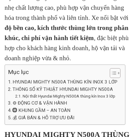
nhẹ chất lượng cao, phù hợp vận chuyển hàng
hóa trong thành phố và liên tỉnh. Xe nổi bật với
độ bền cao, kích thước thùng lớn trong phân
khúc, chi phí vận hành tiết kiệm
, đặc biệt phù
hợp cho khách hàng kinh doanh, hộ vận tải và
doanh nghiệp vừa & nhỏ.
Mục lục
HYUNDAI MIGHTY N500A THÙNG KÍN INOX 3 LỚP
THÔNG SỐ KỸ THUẬT HYUNDAI MIGHTY N500A
Nội thất Hyundai Mighty N500A thùng kín Inox 3 lớp
⚙️ ĐỘNG CƠ & VẬN HÀNH
🛞 KHUNG GẦM – AN TOÀN
💰 GIÁ BÁN & HỖ TRỢ ƯU ĐÃI
HYUNDAI MIGHTY N500A THÙNG