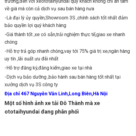
trường,đến với xeototaihyundai quý khách không chỉ an tâm
về giá mà còn cả dịch vụ sau bán hàng nưa
-Là đại lý ủy quyền,Showroom 3S ,chính sách tốt nhất đảm
bảo quyền lợi quý khách hàng
-Giá thành tốt ,xe có sẵn,trải nghiệm thực tế,giao xe nhanh
chóng
-Hỗ trợ trả góp nhanh chóng,vay tới 75% giá trị xe,ngân hàng
uy tín ,lãi suất ưu đãi nhất
-Hỗ trợ đăng ký,đăng kiểm,giao xe tại nhà
-Dịch vụ bảo dưỡng ,bảo hành sau bán hàng tốt nhất tại
xưởng dịch vụ 3S công ty
Địa chỉ 467 Nguyễn Văn Linh,Long Biên,Hà Nội
Một số hình ảnh xe tải Đô Thành mà xe
ototaihyundai đang phân phối