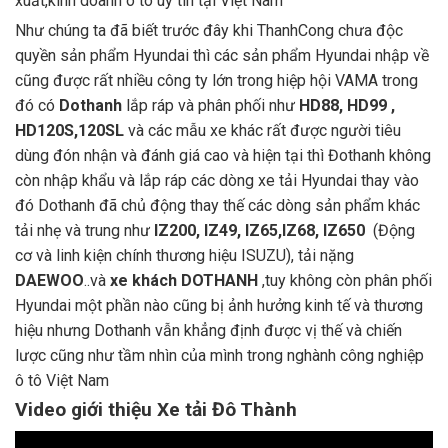
xuất,kinh doanh ô tô uy tín tại Việt Nam
Như chúng ta đã biết trước đây khi ThanhCong chưa độc
quyền sản phẩm Hyundai thì các sản phẩm Hyundai nhập về
cũng được rất nhiều công ty lớn trong hiệp hội VAMA trong
đó có
Dothanh
lắp ráp và phân phối như
HD88, HD99 ,
HD120S,120SL
và các mẫu xe khác rất được người tiêu
dùng đón nhận và đánh giá cao và hiện tại thì Đothanh không
còn nhập khẩu và lắp ráp các dòng xe tải Hyundai thay vào
đó Dothanh đã chủ động thay thế các dòng sản phẩm khác
tải nhẹ và trung như
IZ200, IZ49, IZ65,IZ68, IZ650
(Động
cơ và linh kiện chính thương hiệu ISUZU), tải nặng
DAEWOO
..và
xe khách DOTHANH
,tuy không còn phân phối
Hyundai một phần nào cũng bị ảnh hưởng kinh tế và thương
hiệu nhưng Dothanh vẫn khẳng định được vị thế và chiến
lược cũng như tầm nhìn của mình trong nghành công nghiệp
ô tô Việt Nam
Video giới thiệu Xe tải Đô Thành