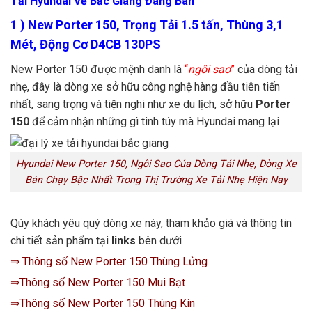
Tải Hyundai Về Bắc Giang Đang Bán
1 ) New Porter 150, Trọng Tải 1.5 tấn, Thùng 3,1
Mét, Động Cơ D4CB 130PS
New Porter 150
được mệnh danh là
“
ngôi sao
”
của dòng tải
nhẹ, đây là dòng xe sở hữu công nghệ hàng đầu tiên tiến
nhất, sang trọng và tiện nghi như xe du lịch, sở hữu
Porter
150
để cảm nhận những gì tinh túy mà Hyundai mang lại
Hyundai New Porter 150, Ngôi Sao Của Dòng Tải Nhẹ, Dòng Xe
Bán Chạy Bậc Nhất Trong Thị Trường Xe Tải Nhẹ Hiện Nay
Qúy khách yêu quý dòng xe này, tham khảo giá và thông tin
chi tiết sản phẩm tại
links
bên dưới
⇒ Thông số New Porter 150 Thùng Lửng
⇒Thông số New Porter 150 Mui Bạt
⇒Thông số New Porter 150 Thùng Kín