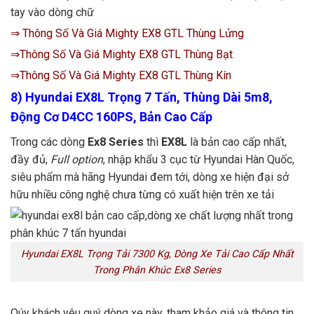
tay vào dòng chữ
⇒ Thông Số Và Giá Mighty EX8 GTL Thùng Lửng
⇒Thông Số Và Giá Mighty EX8 GTL Thùng Bạt
⇒Thông Số Và Giá Mighty EX8 GTL Thùng Kín
8) Hyundai EX8L Trọng 7 Tấn, Thùng Dài 5m8,
Động Cơ D4CC 160PS, Bản Cao Cấp
Trong các dòng
Ex8 Series
thì
EX8L
là bản cao cấp nhất,
đầy đủ,
Full option
, nhập khẩu 3 cục từ Hyundai Hàn Quốc,
siêu phẩm mà hãng Hyundai đem tới, dòng xe hiện đại sở
hữu nhiều công nghệ chưa từng có xuất hiện trên xe tải
Hyundai EX8L Trọng Tải 7300 Kg, Dòng Xe Tải Cao Cấp Nhất
Trong Phân Khúc Ex8 Series
Qúy khách yêu quý dòng xe này, tham khảo giá và thông tin