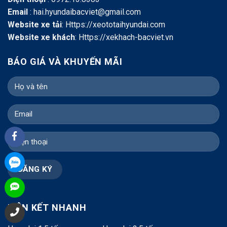
Email
: hai.hyundaibacviet@gmail.com
Website xe tải
:
Https://xeototaihyundai.com
Website xe khách
:
Https://xekhach-bacviet.vn
BÁO GIÁ VÀ KHUYẾN MÃI
LIÊN KẾT NHANH