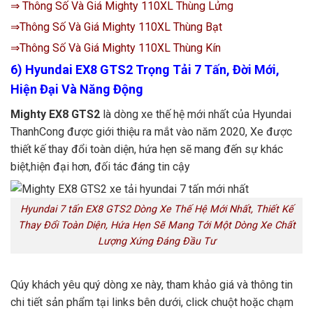
⇒ Thông Số Và Giá Mighty 110XL Thùng Lửng
⇒Thông Số Và Giá Mighty 110XL Thùng Bạt
⇒Thông Số Và Giá Mighty 110XL Thùng Kín
6)
Hyundai EX8 GTS2 Trọng Tải 7 Tấn, Đời Mới,
Hiện Đại Và Năng Động
Mighty EX8 GTS2
là dòng xe thế hệ mới nhất của Hyundai
ThanhCong được giới thiệu ra mắt vào năm 2020, Xe được
thiết kế thay đổi toàn diện, hứa hẹn sẽ mang đến sự khác
biệt,hiện đại hơn, đối tác đáng tin cậy
Hyundai 7 tấn EX8 GTS2 Dòng Xe Thế Hệ Mới Nhất, Thiết Kế
Thay Đổi Toàn Diện, Hứa Hẹn Sẽ Mang Tới Một Dòng Xe Chất
Lượng Xứng Đáng Đầu Tư
Qúy khách yêu quý dòng xe này, tham khảo giá và thông tin
chi tiết sản phẩm tại links bên dưới, click chuột hoặc chạm