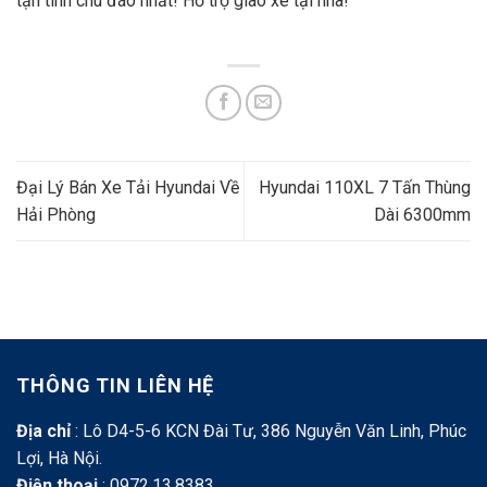
tận tình chu đáo nhất! Hỗ trợ giao xe tại nhà!
Đại Lý Bán Xe Tải Hyundai Về
Hyundai 110XL 7 Tấn Thùng
Hải Phòng
Dài 6300mm
THÔNG TIN LIÊN HỆ
Địa chỉ
: Lô D4-5-6 KCN Đài Tư, 386 Nguyễn Văn Linh, Phúc
Lợi, Hà Nội.
Điện thoại
: 0972.13.8383