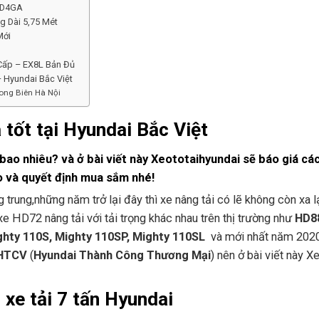
o D4GA
g Dài 5,75 Mét
Mới
 Cấp – EX8L Bản Đủ
 Hyundai Bắc Việt
Long Biên Hà Nội
á tốt tại Hyundai Bắc Việt
á bao nhiêu? và ở bài viết này Xeototaihyundai sẽ báo giá c
 và quyết định mua sắm nhé!
g trung,những năm trở lại đây thì xe nâng tải có lẽ không còn xa 
e HD72 nâng tải với tải trọng khác nhau trên thị trường như
HD8
ghty 110S, Mighty 110SP, Mighty 110SL
và mới nhất năm 2020
 HTCV
(
Hyundai Thành Công Thương Mại
) nên ở bài viết này 
 xe tải 7 tấn Hyundai