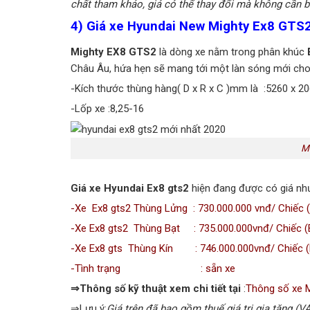
chất tham khảo, giá có thể thay đổi mà không cần b
4) Giá xe Hyundai New Mighty Ex8 GTS
Mighty EX8 GTS2
là dòng xe nằm trong phân khúc
Châu Âu, hứa hẹn sẽ mang tới một làn sóng mới cho 
-Kích thước thùng hàng( D x R x C )mm là :5260 x 2
-Lốp xe :8,25-16
Mi
Giá xe Hyundai Ex8 gts2
hiện đang được có giá như
-Xe Ex8 gts2 Thùng Lửng : 730.000.000 vnđ/ Chiếc (
-Xe Ex8 gts2 Thùng Bạt : 735.000.000vnđ/ Chiếc (B
-Xe Ex8 gts Thùng Kín : 746.000.000vnđ/ Chiếc (B
-Tình trạng : sẵn xe
⇒Thông số kỹ thuật xem chi tiết tại
:
Thông số xe M
⇒Lưu ý:
Giá trên đã bao gồm thuế giá trị gia tăng (VA