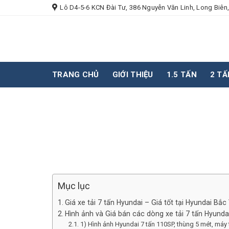
Skip
Lô D4-5-6 KCN Đài Tư, 386 Nguyễn Văn Linh, Long Biên,
to
content
TRANG CHỦ
GIỚI THIỆU
1.5 TẤN
2 TẤ
Mục lục
Giá xe tải 7 tấn Hyundai – Giá tốt tại Hyundai Bắc 
Hình ảnh và Giá bán các dòng xe tải 7 tấn Hyunda
1) Hình ảnh Hyundai 7 tấn 110SP, thùng 5 mét, máy