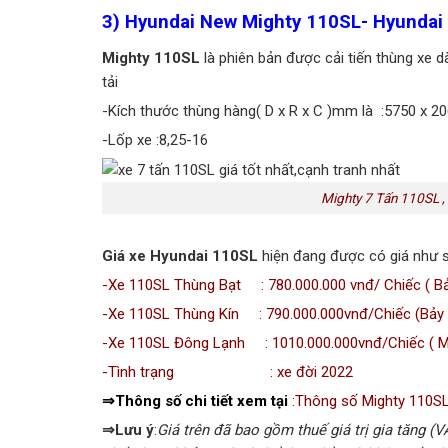
3) Hyundai New Mighty 110SL- Hyundai
Mighty 110SL
là phiên bản được cải tiến thùng xe d
tải
-Kích thước thùng hàng( D x R x C )mm là :5750 x 2
-Lốp xe :8,25-16
Mighty 7 Tấn 110SL 
Giá xe Hyundai 110SL
hiện đang được có giá như s
-Xe 110SL Thùng Bạt : 780.000.000 vnđ/ Chiếc ( Bả
-Xe 110SL Thùng Kín : 790.000.000vnđ/Chiếc (Bảy t
-Xe 110SL Đông Lạnh : 1010.000.000vnđ/Chiếc ( Mộ
-Tình trạng : xe đời 2022
⇒Thông số chi tiết xem tại
:
Thông số Mighty 110SL 
⇒Lưu ý
:
Giá trên đã bao gồm thuế giá trị gia tăng (V