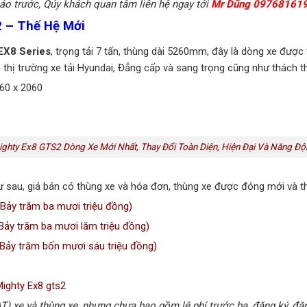
áo trước, Qúy khách quan tâm liên hệ ngay tới
Mr Dũng 09768161
2 – Thế Hệ Mới
EX8 Series
, trọng tải 7 tấn, thùng dài 5260mm, đây là dòng xe được
thị trường xe tải Hyundai, Đẳng cấp và sang trọng cũng như thách 
060 x 2060
ghty Ex8 GTS2 Dòng Xe Mới Nhất, Thay Đổi Toàn Diện, Hiện Đại Và Năng Đ
 sau, giá bán có thùng xe và hóa đơn, thùng xe được đóng mới và 
Bảy trăm ba mươi triệu đồng)
ảy trăm ba mươi lăm triệu đồng)
ảy trăm bốn mươi sáu triệu đồng)
ighty Ex8 gts2
T) xe và thùng xe, nhưng chưa bao gồm lệ phí trước bạ, đăng ký, đăng