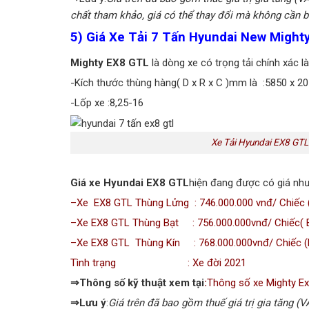
chất tham khảo, giá có thể thay đổi mà không cần b
5) Giá Xe Tải 7 Tấn Hyundai New Migh
Mighty EX8 GTL
là dòng xe có trọng tải chính xác l
-Kích thước thùng hàng( D x R x C )mm là :5850 x 2
-Lốp xe :8,25-16
Xe Tải Hyundai EX8 GTL
Giá xe Hyundai EX8 GTL
hiện đang được có giá như
–
Xe EX8 GTL Thùng Lửng
: 746.000.000 vnđ/ Chiếc 
–
Xe EX8 GTL Thùng Bạt
: 756.000.000vnđ/ Chiếc( B
–
Xe EX8 GTL Thùng Kín
: 768.000.000vnđ/ Chiếc (
Tình trạng : Xe đời 2021
⇒Thông số kỹ thuật xem tại
:
Thông số xe Mighty Ex
⇒Lưu ý
:
Giá trên đã bao gồm thuế giá trị gia tăng (V