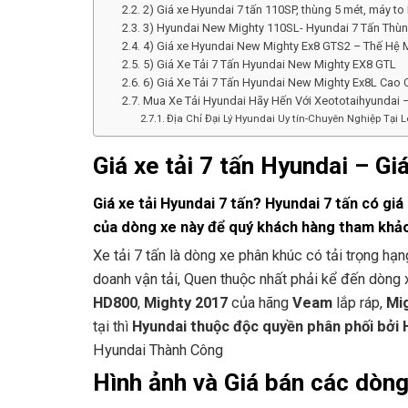
2) Giá xe Hyundai 7 tấn 110SP, thùng 5 mét, máy t
3) Hyundai New Mighty 110SL- Hyundai 7 Tấn Thùn
4) Giá xe Hyundai New Mighty Ex8 GTS2 – Thế Hệ 
5) Giá Xe Tải 7 Tấn Hyundai New Mighty EX8 GTL
6) Giá Xe Tải 7 Tấn Hyundai New Mighty Ex8L Cao
Mua Xe Tải Hyundai Hãy Hến Với Xeototaihyundai –
Địa Chỉ Đại Lý Hyundai Uy tín-Chuyên Nghiệp Tại 
Giá xe tải 7 tấn Hyundai – Gi
Giá xe tải Hyundai 7 tấn? Hyundai 7 tấn có gi
của dòng xe này để quý khách hàng tham khảo
Xe tải 7 tấn là dòng xe phân khúc có tải trọng hạn
doanh vận tải, Quen thuộc nhất phải kể đến dòng x
HD800
,
Mighty 2017
của hãng
Veam
lắp ráp,
Mi
tại thì
Hyundai thuộc độc quyền phân phối bởi
Hyundai Thành Công
Hình ảnh và Giá bán các dòng