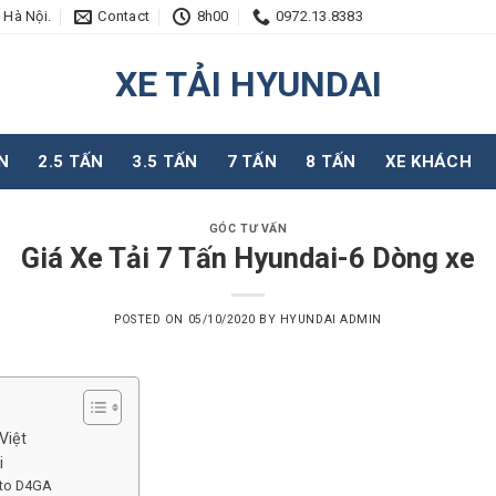
 Hà Nội.
Contact
8h00
0972.13.8383
XE TẢI HYUNDAI
N
2.5 TẤN
3.5 TẤN
7 TẤN
8 TẤN
XE KHÁCH
GÓC TƯ VẤN
Giá Xe Tải 7 Tấn Hyundai-6 Dòng xe
POSTED ON
05/10/2020
BY
HYUNDAI ADMIN
Việt
i
 to D4GA