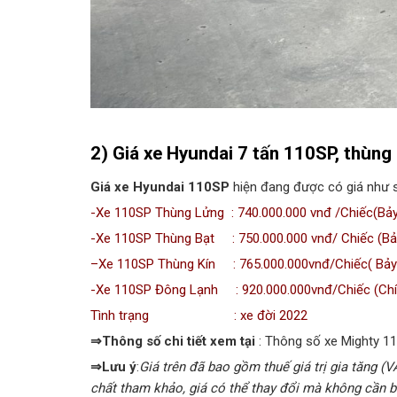
2) Giá xe Hyundai 7 tấn 110SP, thùn
Giá xe Hyundai 110SP
hiện đang được có giá như s
-Xe 110SP Thùng Lửng : 740.000.000 vnđ /Chiếc(Bả
-X
e 110SP Thùng Bạt
: 750.000.000 vnđ/ Chiếc (Bả
–
Xe 110SP Thùng Kín
: 765.000.000vnđ/Chiếc( Bảy 
-Xe 110SP Đông Lạnh : 920.000.000vnđ/Chiếc (Chín
Tình trạng : xe đời 2022
⇒Thông số chi tiết xem tại
:
Thông số xe Mighty 1
⇒Lưu ý
:
Giá trên đã bao gồm thuế giá trị gia tăng (V
chất tham khảo, giá có thể thay đổi mà không cần b