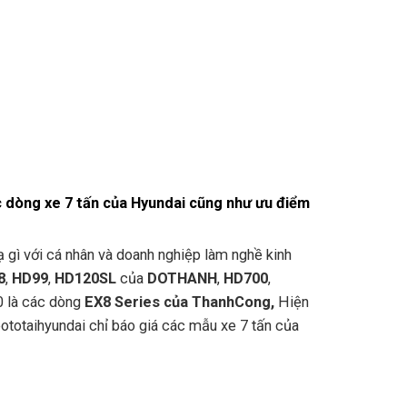
ác dòng xe 7 tấn của Hyundai cũng như ưu điểm
lạ gì với cá nhân và doanh nghiệp làm nghề kinh
8
,
HD99
,
HD120SL
của
DOTHANH
,
HD700
,
 là các dòng
EX8 Series của ThanhCong,
Hiện
Xeototaihyundai chỉ báo giá các mẫu xe 7 tấn của