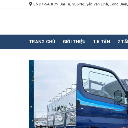
Skip
Lô D4-5-6 KCN Đài Tư, 386 Nguyễn Văn Linh, Long Biên,
to
content
TRANG CHỦ
GIỚI THIỆU
1.5 TẤN
2 TẤ