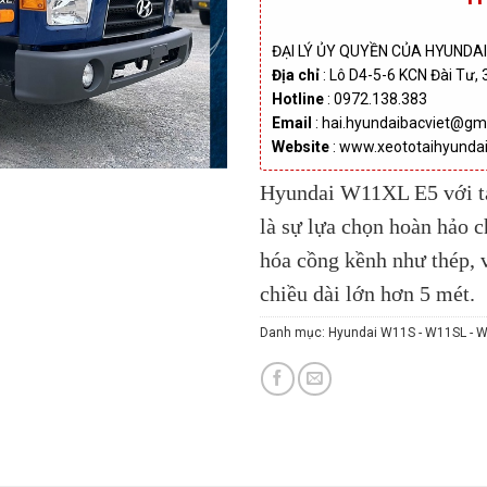
ĐẠI LÝ ỦY QUYỀN CỦA HYUNDA
Địa chỉ
: Lô D4-5-6 KCN Đài Tư, 
Hotline
: 0972.138.383
Email
: hai.hyundaibacviet@gm
Website
: www.xeototaihyunda
Hyundai W11XL E5 với tải
là sự lựa chọn hoàn hảo 
hóa cồng kềnh như thép, 
chiều dài lớn hơn 5 mét.
Danh mục:
Hyundai W11S - W11SL - 