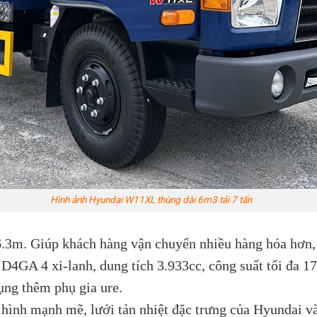
Hyundai W11XL thùng dài 6m3 tải 7 tấn
6.3m. Giúp khách hàng vận chuyển nhiều hàng hóa hơn, 
GA 4 xi-lanh, dung tích 3.933cc, công suất tối đa 170 
ụng thêm phụ gia ure.
i hình mạnh mẽ, lưới tản nhiệt đặc trưng của Hyundai v