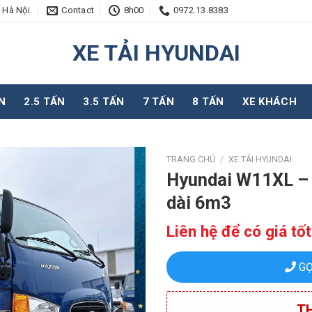
 Hà Nội.
Contact
8h00
0972.13.8383
XE TẢI HYUNDAI
N
2.5 TẤN
3.5 TẤN
7 TẤN
8 TẤN
XE KHÁCH
TRANG CHỦ
/
XE TẢI HYUNDAI
Hyundai W11XL – X
dài 6m3
Liên hệ để có giá tốt
GỌ
TH