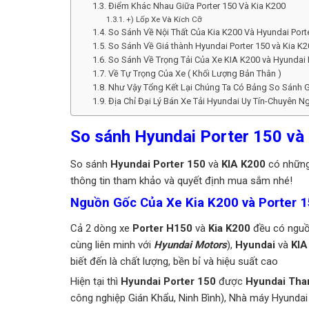
Điểm Khác Nhau Giữa Porter 150 Và Kia K200
+) Lốp Xe Và Kích Cỡ
So Sánh Về Nội Thất Của Kia K200 Và Hyundai Port
So Sánh Về Giá thành Hyundai Porter 150 và Kia K
So Sánh Về Trọng Tải Của Xe KIA K200 và Hyundai 
Về Tự Trọng Của Xe ( Khối Lượng Bản Thân )
Như Vậy Tổng Kết Lại Chúng Ta Có Bảng So Sánh G
Địa Chỉ Đại Lý Bán Xe Tải Hyundai Uy Tín-Chuyên N
So sánh Hyundai Porter 150 và
So sánh
Hyundai Porter 150
và
KIA
K200
có những
thông tin tham khảo và quyết định mua sắm nhé!
Nguồn Gốc Của Xe Kia K200 và Porter 
Cả 2 dòng xe
Porter H150
và
Kia K200
đều có nguồ
cùng liên minh với
Hyundai Motors
),
Hyundai
và
KIA
biết đến là chất lượng, bền bỉ và hiệu suất cao
Hiện tại thì
Hyundai Porter 150
được
Hyundai Th
công nghiệp Gián Khẩu, Ninh Bình), Nhà máy Hyund