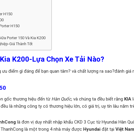
er H150
200
Porter H150
iữa Porter 150 Và Kia K200
ghiệp-Giá Thành Tốt
 Kia K200-Lựa Chọn Xe Tải Nào?
 ưu điểm gì đáng để bạn quan tâm? và chất lượng ra sao?đánh giá
150
n gốc thương hiệu đến từ
Hàn Quốc
, và chúng ta đều biết rằng
KIA
l
đều là những công ty có thương hiệu lớn, có giá trị, uy tín lâu năm t
anhCong
là đơn vị duy nhất nhập khẩu CKD 3 Cục từ Hyundai Hàn Qu
ai ThanhCong là một trong 4 nhà máy được
Hyundai
đặt tại
Việt Na