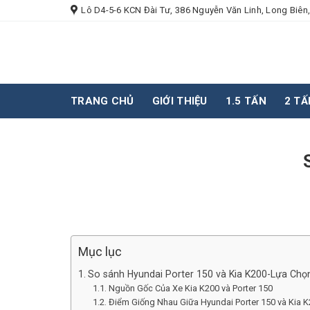
Skip
Lô D4-5-6 KCN Đài Tư, 386 Nguyễn Văn Linh, Long Biên,
to
content
TRANG CHỦ
GIỚI THIỆU
1.5 TẤN
2 TẤ
Mục lục
So sánh Hyundai Porter 150 và Kia K200-Lựa Chọ
Nguồn Gốc Của Xe Kia K200 và Porter 150
Điểm Giống Nhau Giữa Hyundai Porter 150 và Kia 