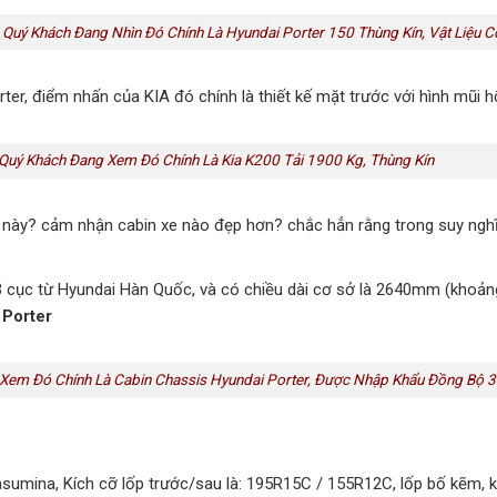
 Quý Khách Đang Nhìn Đó Chính Là Hyundai Porter 150 Thùng Kín, Vật Liệu 
ter, điểm nhấn của KIA đó chính là thiết kế mặt trước với hình mũi 
Quý Khách Đang Xem Đó Chính Là Kia K200 Tải 1900 Kg, Thùng Kín
này? cảm nhận cabin xe nào đẹp hơn? chắc hẳn rằng trong suy nghĩ 
ục từ Hyundai Hàn Quốc, và có chiều dài cơ sở là 2640mm (khoảng cá
 Porter
Xem Đó Chính Là Cabin Chassis Hyundai Porter, Được Nhập Khẩu Đồng Bộ 
sumina, Kích cỡ lốp trước/sau là: 195R15C / 155R12C, lốp bố kẽm,