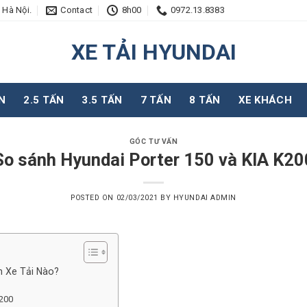
 Hà Nội.
Contact
8h00
0972.13.8383
XE TẢI HYUNDAI
N
2.5 TẤN
3.5 TẤN
7 TẤN
8 TẤN
XE KHÁCH
GÓC TƯ VẤN
So sánh Hyundai Porter 150 và KIA K20
POSTED ON
02/03/2021
BY
HYUNDAI ADMIN
n Xe Tải Nào?
K200