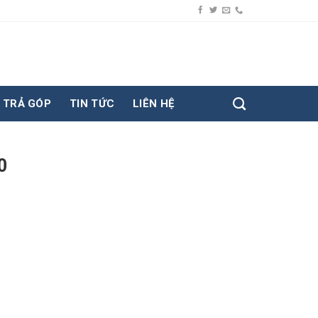
TRẢ GÓP
TIN TỨC
LIÊN HỆ
0