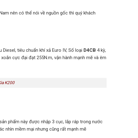
t Nam nên có thể nói về nguồn gốc thì quý khách
esel, tiêu chuẩn khí xả Euro IV, Số loại
D4CB
4 kỳ,
men xoắn cực đại đạt 255N.m, vận hành mạnh mẽ và êm
Kia K200
ì sản phẩm này được nhập 3 cục, lắp ráp trong nước
m giác nhìn mềm mại nhưng cũng rất mạnh mẽ