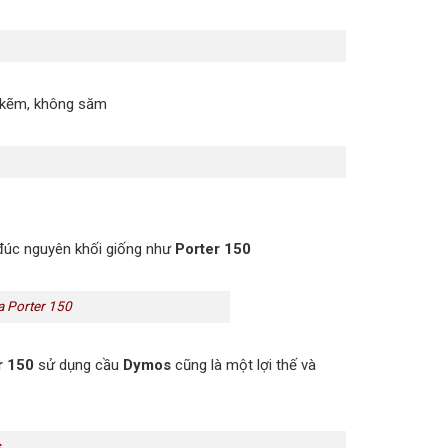
ố kẽm, không săm
 đúc nguyên khối giống như
Porter 150
a Porter 150
r 150
sử dụng cầu
Dymos
cũng là một lợi thế và
s