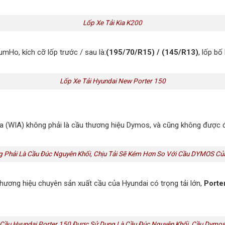
Lốp Xe Tải Kia K200
mHo, kích cỡ lốp trước / sau là:
(195/70/R15)
/
(145/R13)
, lốp b
Lốp Xe Tải Hyundai New Porter 150
 Kia (WIA) không phải là cầu thương hiệu Dymos, và cũng không được
g Phải Là Cầu Đúc Nguyên Khối, Chịu Tải Sẽ Kém Hơn So Với Cầu DYMOS Củ
hương hiệu chuyên sản xuất cầu của Hyundai có trọng tải lớn,
Porte
Cầu Hyundai Porter 150 Được Sử Dụng Là Cầu Đúc Nguyên Khối, Cầu Dymo