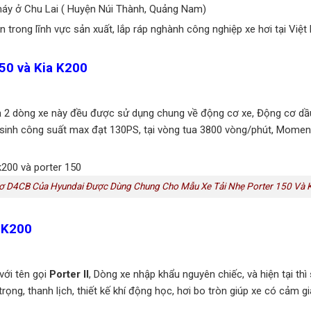
 máy ở Chu Lai ( Huyện Núi Thành, Quảng Nam)
n trong lĩnh vực sản xuất, lắp ráp nghành công nghiệp xe hơi tại Việ
50 và Kia K200
2 dòng xe này đều được sử dụng chung về động cơ xe, Động cơ dầu Di
sản sinh công suất max đạt 130PS, tại vòng tua 3800 vòng/phút, Mo
 D4CB Của Hyundai Được Dùng Chung Cho Mẫu Xe Tải Nhẹ Porter 150 Và 
 K200
với tên gọi
Porter II
, Dòng xe nhập khẩu nguyên chiếc, và hiện tại th
 trọng, thanh lịch, thiết kế khí động học, hơi bo tròn giúp xe có cả