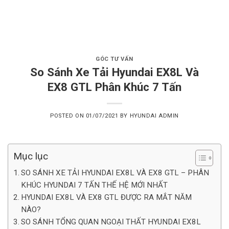
Skip
to
content
GÓC TƯ VẤN
So Sánh Xe Tải Hyundai EX8L Và
EX8 GTL Phân Khúc 7 Tấn
POSTED ON
01/07/2021
BY
HYUNDAI ADMIN
Mục lục
SO SÁNH XE TẢI HYUNDAI EX8L VÀ EX8 GTL – PHÂN
KHÚC HYUNDAI 7 TẤN THẾ HỆ MỚI NHẤT
HYUNDAI EX8L VÀ EX8 GTL ĐƯỢC RA MẮT NĂM
NÀO?
SO SÁNH TỔNG QUAN NGOẠI THẤT HYUNDAI EX8L