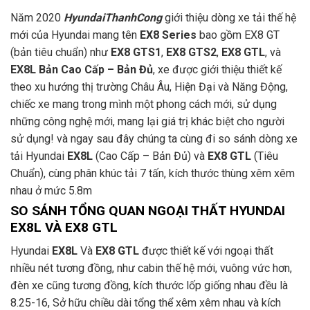
Năm 2020
HyundaiThanhCong
giới thiệu dòng xe tải thế hệ
mới của Hyundai mang tên
EX8 Series
bao gồm EX8 GT
(bản tiêu chuẩn) như
EX8 GTS1
,
EX8 GTS2
,
EX8 GTL
, và
EX8L Bản Cao Cấp – Bản Đủ
, xe được giới thiệu thiết kế
theo xu hướng thị trường Châu Âu, Hiện Đại và Năng Động,
chiếc xe mang trong mình một phong cách mới, sử dụng
những công nghệ mới, mang lại giá trị khác biệt cho người
sử dụng! và ngay sau đây chúng ta cùng đi so sánh dòng xe
tải Hyundai
EX8L
(Cao Cấp – Bản Đủ) và
EX8 GTL
(Tiêu
Chuẩn), cùng phân khúc tải 7 tấn, kích thước thùng xêm xêm
nhau ở mức 5.8m
SO SÁNH TỔNG QUAN NGOẠI THẤT HYUNDAI
EX8L VÀ EX8 GTL
Hyundai
EX8L
Và
EX8 GTL
được thiết kế với ngoại thất
nhiều nét tương đồng, như cabin thế hệ mới, vuông vức hơn,
đèn xe cũng tương đồng, kích thước lốp giống nhau đều là
8.25-16, Sở hữu chiều dài tổng thể xêm xêm nhau và kích