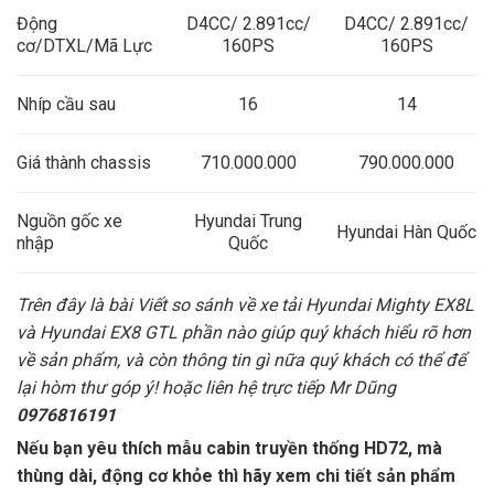
Động
D4CC/ 2.891cc/
D4CC/ 2.891cc/
cơ/DTXL/Mã Lực
160PS
160PS
Nhíp cầu sau
16
14
Giá thành chassis
710.000.000
790.000.000
Nguồn gốc xe
Hyundai Trung
Hyundai Hàn Quốc
nhập
Quốc
Trên đây là bài Viết so sánh về xe tải Hyundai Mighty EX8L
và Hyundai EX8 GTL phần nào giúp quý khách hiểu rõ hơn
về sản phẩm, và còn thông tin gì nữa quý khách có thể để
lại hòm thư góp ý! hoặc liên hệ trực tiếp Mr Dũng
0976816191
Nếu bạn yêu thích mẫu cabin truyền thống HD72, mà
thùng dài, động cơ khỏe thì hãy xem chi tiết sản phẩm