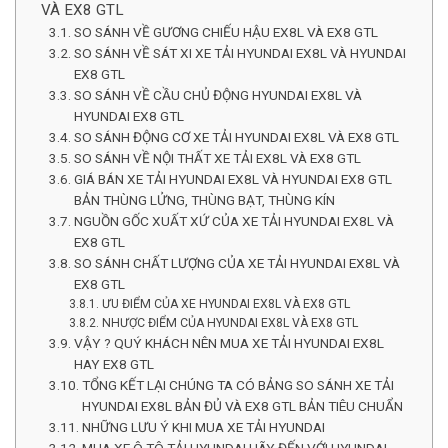
VÀ EX8 GTL
SO SÁNH VỀ GƯƠNG CHIẾU HẬU EX8L VÀ EX8 GTL
SO SÁNH VỀ SÁT XI XE TẢI HYUNDAI EX8L VÀ HYUNDAI
EX8 GTL
SO SÁNH VỀ CẦU CHỦ ĐỘNG HYUNDAI EX8L VÀ
HYUNDAI EX8 GTL
SO SÁNH ĐỘNG CƠ XE TẢI HYUNDAI EX8L VÀ EX8 GTL
SO SÁNH VỀ NỘI THẤT XE TẢI EX8L VÀ EX8 GTL
GIÁ BÁN XE TẢI HYUNDAI EX8L VÀ HYUNDAI EX8 GTL
BẢN THÙNG LỬNG, THÙNG BẠT, THÙNG KÍN
NGUỒN GỐC XUẤT XỨ CỦA XE TẢI HYUNDAI EX8L VÀ
EX8 GTL
SO SÁNH CHẤT LƯỢNG CỦA XE TẢI HYUNDAI EX8L VÀ
EX8 GTL
ƯU ĐIỂM CỦA XE HYUNDAI EX8L VÀ EX8 GTL
NHƯỢC ĐIỂM CỦA HYUNDAI EX8L VÀ EX8 GTL
VẬY ? QUÝ KHÁCH NÊN MUA XE TẢI HYUNDAI EX8L
HAY EX8 GTL
TỔNG KẾT LẠI CHÚNG TA CÓ BẢNG SO SÁNH XE TẢI
HYUNDAI EX8L BẢN ĐỦ VÀ EX8 GTL BẢN TIÊU CHUẨN
NHỮNG LƯU Ý KHI MUA XE TẢI HYUNDAI
MUA XE Ô TÔ TẢI HYUNDAI HÃY ĐẾN VỚI HYUNDAI