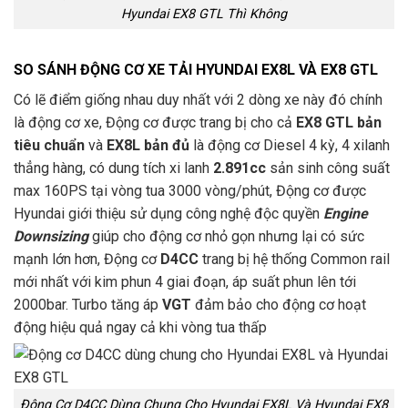
Hyundai EX8 GTL Thì Không
SO SÁNH ĐỘNG CƠ XE TẢI HYUNDAI EX8L VÀ EX8 GTL
Có lẽ điểm giống nhau duy nhất với 2 dòng xe này đó chính
là động cơ xe, Động cơ được trang bị cho cả
EX8 GTL bản
tiêu chuẩn
và
EX8L bản đủ
là động cơ Diesel 4 kỳ, 4 xilanh
thẳng hàng, có dung tích xi lanh
2.891cc
sản sinh công suất
max 160PS tại vòng tua 3000 vòng/phút, Động cơ được
Hyundai giới thiệu sử dụng công nghệ độc quyền
Engine
Downsizing
giúp cho động cơ nhỏ gọn nhưng lại có sức
mạnh lớn hơn, Động cơ
D4CC
trang bị hệ thống Common rail
mới nhất với kim phun 4 giai đoạn, áp suất phun lên tới
2000bar. Turbo tăng áp
VGT
đảm bảo cho động cơ hoạt
động hiệu quả ngay cả khi vòng tua thấp
Động Cơ D4CC Dùng Chung Cho Hyundai EX8L Và Hyundai EX8