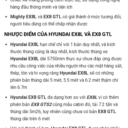
hàng đầu thông minh và tiện ích
Mighty EX8L
và
EX8 GTL
có giá thành ở mức tương đối,
người tiêu dùng có thể chấp nhận được
NHƯỢC ĐIỂM CỦA HYUNDAI EX8L VÀ EX8 GTL
Hyundai EX8L
hạn chế chỉ với 1 bản duy nhất, và kích
thước thùng cũng là duy nhất, kích thước thùng xe
Hyundai EX8L
dài 5750mm thực sự chưa đáp ứng được
nhu cầu công việc của nhiều người như các mặt hàng sắt,
thép, tôn và hi vọng rằng
Hyundai EX8L
sẽ có những
phiên bản thùng dài 5 mét, 5.5 mét và 6.2 mét thậm chí
lên 6.7m
Hyundai EX8 GTL
đa dạng hơn so với
EX8L
vì có thêm
phiên bản
EX8 GTS2
cũng mẫu cabin đó, tải 7.2 tấn và
thùng dài 5m26, tuy nhiên cũng chưa có bản
EX8 GTL
thùng dài trên 6 mét