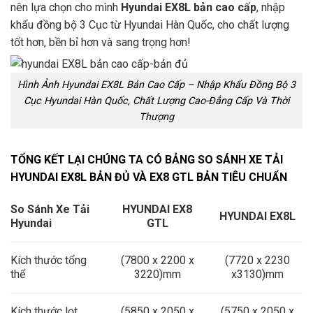
nên lựa chọn cho mình
Hyundai EX8L bản cao cấp
, nhập
khẩu đồng bộ 3 Cục từ Hyundai Hàn Quốc, cho chất lượng
tốt hơn, bền bỉ hơn và sang trọng hơn!
Hình Ảnh Hyundai EX8L Bản Cao Cấp – Nhập Khẩu Đồng Bộ 3
Cục Hyundai Hàn Quốc, Chất Lượng Cao-Đẳng Cấp Và Thời
Thượng
TỔNG KẾT LẠI CHÚNG TA CÓ BẢNG SO SÁNH XE TẢI
HYUNDAI EX8L BẢN ĐỦ VÀ EX8 GTL BẢN TIÊU CHUẨN
So Sánh Xe Tải
HYUNDAI EX8
HYUNDAI EX8L
Hyundai
GTL
Kích thước tổng
(7800 x 2200 x
(7720 x 2230
thể
3220)mm
x3130)mm
Kích thước lọt
(5850 x 2050 x
(5750 x 2050 x