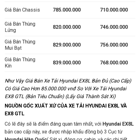
Giá Bán Chassis
785.000.000
710.000.000
Giá Bán Thùng
820.000.000
746.000.000
Lửng
Giá Bán Thùng
829.000.000
756.000.000
Mui Bạt
Giá Bán Thùng
839.000.000
768.000.000
Kín
Như Vậy Giá Bán Xe Tải Hyundai EX8L Bản Đủ (Cao Cấp)
Có Giá Cao Hơn 85.000.000 vnđ So Với Xe Tải Hyundai
EX8 GTL (Bản Tiêu Chuẩn) (Lấy Giá Thành Sát Xi)
NGUỒN GỐC XUẤT XỨ CỦA XE TẢI HYUNDAI EX8L VÀ
EX8 GTL
Có lẽ đây sẽ là điểm đáng quan tâm nhất, với
Hyundai EX8L
bản cao cấp này, xe được nhập khẩu đồng bộ 3 Cục từ
Hyundai Hàn Quốc
( Sát xi, động cơ, cabin, và các chi tiết