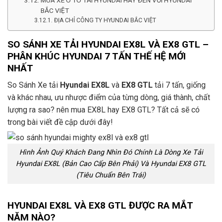
BẮC VIỆT
ĐỊA CHỈ CÔNG TY HYUNDAI BẮC VIỆT
SO SÁNH XE TẢI HYUNDAI EX8L VÀ EX8 GTL –
PHÂN KHÚC HYUNDAI 7 TẤN THẾ HỆ MỚI
NHẤT
So Sánh Xe tải
Hyundai EX8L
và
EX8 GTL
tải 7 tấn, giống
và khác nhau, ưu nhược điểm của từng dòng, giá thành, chất
lượng ra sao? nên mua EX8L hay EX8 GTL? Tất cả sẽ có
trong bài viết đề cập dưới đây!
Hình Ảnh Quý Khách Đang Nhìn Đó Chính Là Dòng Xe Tải
Hyundai EX8L (Bản Cao Cấp Bên Phải) Và Hyundai EX8 GTL
(Tiêu Chuẩn Bên Trái)
HYUNDAI EX8L VÀ EX8 GTL ĐƯỢC RA MẮT
NĂM NÀO?