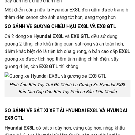
dày dặn hơn, chắc chắn hơn
Một điểm cộng nữa là Hyundai EX8L đèn gầm được trang bị
thêm đèn xenon cho ánh sáng tốt hơn, sang trọng hơn
SO SÁNH VỀ GƯƠNG CHIẾU HẬU EX8L VÀ EX8 GTL
Cả 2 dòng xe
Hyundai EX8L
và
EX8 GTL
đều sử dụng
gương 2 tầng, cho khả năng quan sát rộng và an toàn hơn,
điểm khác biệt đó là tiện ích của gương, ở bản cao cấp
EX8L
gương xe được tích hợp thêm tính năng chỉnh điện, sấy
gương điện, còn
EX8 GTL
thì không
Hình Ảnh Bên Tay Trái Đó Chính Là Gương Xe Hyundai EX8L
Bản Cao Cấp Còn Bên Tay Phải Là Bản Tiêu Chuẩn
SO SÁNH VỀ SÁT XI XE TẢI HYUNDAI EX8L VÀ HYUNDAI
EX8 GTL
Hyundai EX8L
có sát xi dày hơn, cứng cáp hơn, nhập khẩu