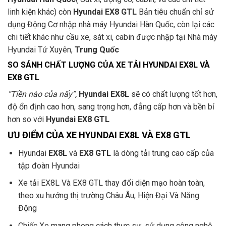
linh kiện khác) còn
Hyundai EX8 GTL
Bản tiêu chuẩn chỉ sử
dụng Động Cơ nhập nhà máy Hyundai Hàn Quốc, còn lại các
chi tiết khác như cầu xe, sát xi, cabin được nhập tại Nhà máy
Hyundai Tứ Xuyên,
Trung Quốc
SO SÁNH CHẤT LƯỢNG CỦA XE TẢI HYUNDAI EX8L VÀ
EX8 GTL
“Tiền nào của nấy”,
Hyundai EX8L
sẽ có chất lượng tốt hơn,
độ ổn định cao hơn, sang trọng hơn, đẳng cấp hơn và bền bỉ
hơn so với
Hyundai EX8 GTL
ƯU ĐIỂM CỦA XE HYUNDAI EX8L VÀ EX8 GTL
Hyundai
EX8L
và
EX8 GTL
là dòng tải trung cao cấp của
tập đoàn Hyundai
Xe tải EX8L Và EX8 GTL thay đổi diện mạo hoàn toàn,
theo xu hướng thị trường Châu Âu, Hiện Đại Và Năng
Động
Chiếc Xe mang phong cách thực sự, sử dụng công nghệ