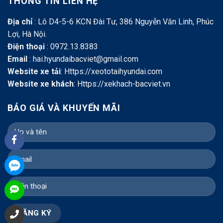
THÔNG TIN LIÊN HỆ
Địa chỉ
: Lô D4-5-6 KCN Đài Tư, 386 Nguyễn Văn Linh, Phúc
Lợi, Hà Nội.
Điện thoại
: 0972.13.8383
Email
: hai.hyundaibacviet@gmail.com
Website xe tải
:
Https://xeototaihyundai.com
Website xe khách
:
Https://xekhach-bacviet.vn
BÁO GIÁ VÀ KHUYẾN MÃI