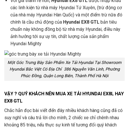
Với giá thành rẻ hơn,
Hyundai EX8 GTL
được nhập khẩu
các linh kiện từ nhà máy Hyundai Tứ Xuyên, (trừ động cơ
của nhà máy Hyundai Hàn Quốc) và một điểm trừ nữa đó
chính là cầu chủ động của
Hyundai EX8
GTL
bản tiêu
chuẩn này không đồng bộ từ nhà máy Hyundai, điều này
ảnh hưởng tới sự uy tín, chất lượng của sản phẩm
Hyundai Mighty
Một Góc Trưng Bày Sản Phẩm Xe Tải Hyundai Tại Showroom
Hyundai Bắc Việt Có Địa Chỉ 386 Nguyễn Văn Linh, Phường
Phúc Đồng, Quận Long Biên, Thành Phố Hà Nội
VẬY ? QUÝ KHÁCH NÊN MUA XE TẢI HYUNDAI EX8L HAY
EX8 GTL
Chắc hẳn đọc bài viết đến đây nhiều khách hàng cũng đã có
suy nghĩ và câu trả lời cho mình, 2 chiếc xe chỉ chênh nhau
khoảng 85 triệu, nếu thực sự kinh tế tương đối quý khách